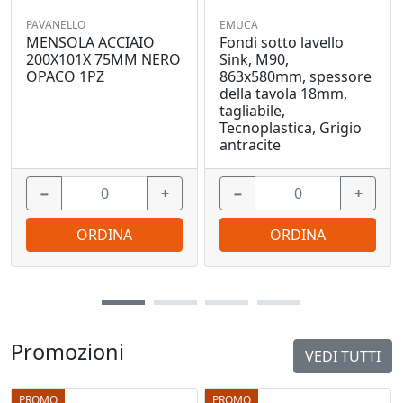
PAVANELLO
EMUCA
MENSOLA ACCIAIO
Fondi sotto lavello
200X101X 75MM NERO
Sink, M90,
OPACO 1PZ
863x580mm, spessore
della tavola 18mm,
tagliabile,
Tecnoplastica, Grigio
antracite
−
+
−
+
ORDINA
ORDINA
Promozioni
VEDI TUTTI
PROMO
PROMO