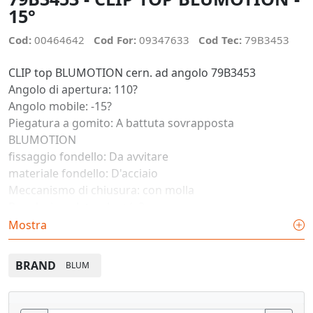
15°
Cod:
00464642
Cod For:
09347633
Cod Tec:
79B3453
CLIP top BLUMOTION cern. ad angolo 79B3453
Angolo di apertura: 110?
Angolo mobile: -15?
Piegatura a gomito: A battuta sovrapposta
BLUMOTION
fissaggio fondello: Da avvitare
materiale fondello: D'acciaio
Meccanismo di chiusura: con molla
Regolazione laterale: +/- 2 mm
Regolazione della profondit?: + 3/- 2 mm, comodo, con
Mostra
vite senza fine filettata
BRAND
BLUM