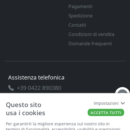
Pagamenti
Spedizione
Contatti
Condizioni di vendita
Domande frequenti
Assistenza telefonica
+39 0422 890380
Questo sito
Impostazioni
usa i cookies
ACCETTA TUTTI
PAVANELLO SRL
P.IVA
03432690265
Cap. Soc.
100.000
Per garantirti la migliore esperienza sul nostro sito in
termini di funzionalità, accessibilità, usabilità e prestazioni