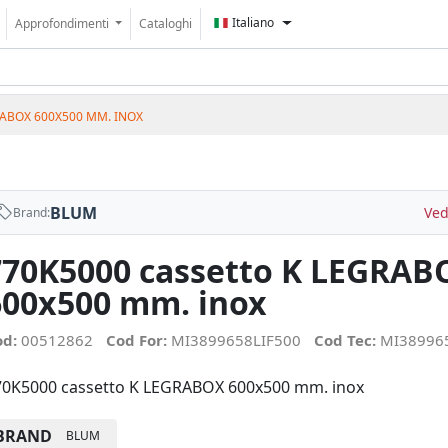
Italiano
Approfondimenti
Cataloghi
RABOX 600X500 MM. INOX
BLUM
Ved
Brand:
770K5000 cassetto K LEGRAB
600x500 mm. inox
od:
00512862
Cod For:
MI3899658LIF500
Cod Tec:
MI38996
70K5000 cassetto K LEGRABOX 600x500 mm. inox
BRAND
BLUM