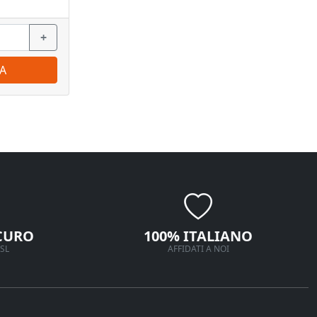
+
−
+
−
A
ORDINA
CURO
100% ITALIANO
SL
AFFIDATI A NOI