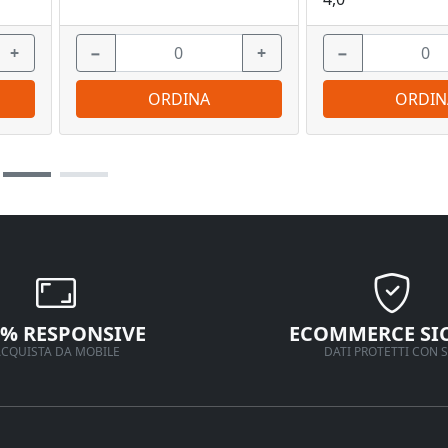
+
−
+
−
ORDINA
ORDIN
0% RESPONSIVE
ECOMMERCE SI
CQUISTA DA MOBILE
DATI PROTETTI CON S