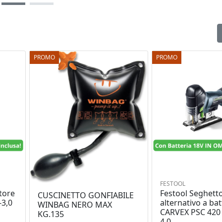
PROMO
PROMO
FESTOOL
tore
Festool Seghett
CUSCINETTO GONFIABILE
-3,0
alternativo a bat
WINBAG NERO MAX
CARVEX PSC 420 
KG.135
4,0