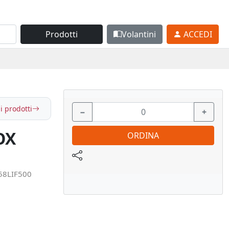
Prodotti
Volantini
ACCEDI
i prodotti
−
+
OX
ORDINA
58LIF500