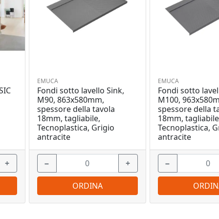
EMUCA
EMUCA
SIC
Fondi sotto lavello Sink,
Fondi sotto lavel
M90, 863x580mm,
M100, 963x580
spessore della tavola
spessore della t
18mm, tagliabile,
18mm, tagliabile
Tecnoplastica, Grigio
Tecnoplastica, G
antracite
antracite
+
−
+
−
ORDINA
ORDIN