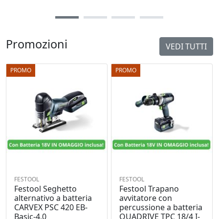
Promozioni
VEDI TUTTI
PROMO
PROMO
FESTOOL
FESTOOL
Festool Seghetto
Festool Trapano
alternativo a batteria
avvitatore con
CARVEX PSC 420 EB-
percussione a batteria
Basic-4,0
QUADRIVE TPC 18/4 I-