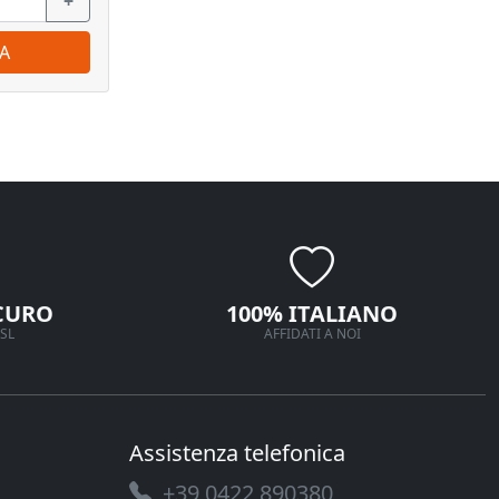
+
−
+
−
A
ORDINA
CURO
100% ITALIANO
SL
AFFIDATI A NOI
Assistenza telefonica
+39 0422 890380