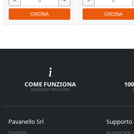
−
+
−
ORDINA
ORDINA
COME FUNZIONA
10
DOMANDE FREQUENTI
A
Pavanello Srl
Supporto
Contatti
Acquistare