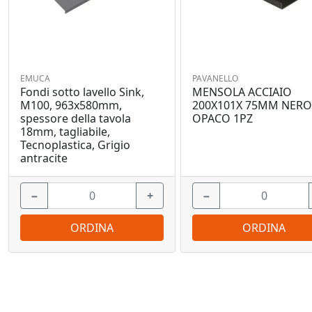
EMUCA
PAVANELLO
Fondi sotto lavello Sink,
MENSOLA ACCIAIO
M100, 963x580mm,
200X101X 75MM NER
spessore della tavola
OPACO 1PZ
18mm, tagliabile,
Tecnoplastica, Grigio
antracite
−
+
−
ORDINA
ORDINA