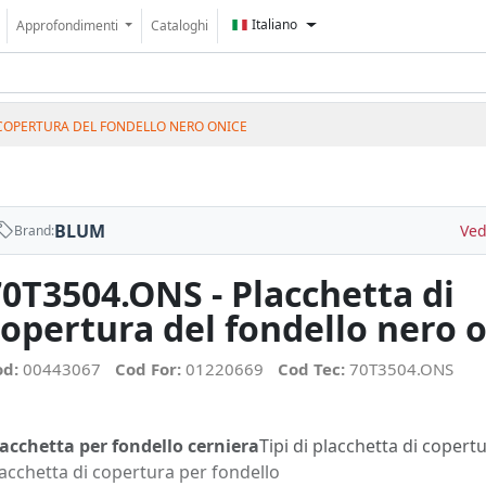
Italiano
Approfondimenti
Cataloghi
 COPERTURA DEL FONDELLO NERO ONICE
BLUM
Ved
Brand:
70T3504.ONS - Placchetta di
copertura del fondello nero 
od:
00443067
Cod For:
01220669
Cod Tec:
70T3504.ONS
acchetta per fondello cerniera
Tipi di placchetta di copert
acchetta di copertura per fondello