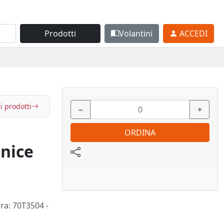
Prodotti
Volantini
ACCEDI
i prodotti
−
+
ORDINA
onice
ura: 70T3504 -