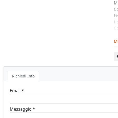
Ma
Co
Fi
ti
Co
M
Richiedi Info
Email *
Messaggio *