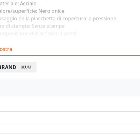
teriale: Acciaio
lore/superficie: Nero onice
ssaggio della placchetta di copertura: a pressione
po di stampa: Senza stampa
mposizione dell'articolo: 1 pezzi
ostra
Vedi pagina catalogo
BRAND
BLUM