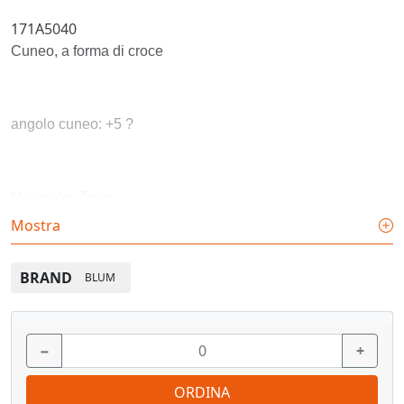
171A5040
Cuneo, a forma di croce
angolo cuneo: +5 ?
Materiale: Zinco
Mostra
Colore/superficie: Nichelato
BRAND
BLUM
impilabile: no
−
+
ORDINA