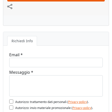
Quota punta cuneo: 4.4 mm
Lunghezza: 41.8 mm
Richiedi Info
Altezza: 56.6 mm
Email *
Messaggio *
Autorizzo: trattamento dati personali (
Privacy policy
).
Autorizzo: invio materiale promozionale (
Privacy policy
).