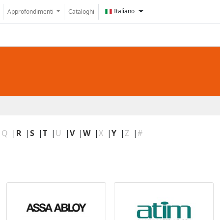
Italiano
Approfondimenti
Cataloghi
|
Q
|
R
|
S
|
T
|
U
|
V
|
W
|
X
|
Y
|
Z
|
#