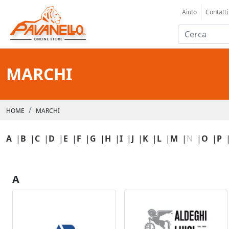
Aiuto
Contatti
MARCHI
HOME
MARCHI
A
|
B
|
C
|
D
|
E
|
F
|
G
|
H
|
I
|
J
|
K
|
L
|
M
|
N
|
O
|
P
A