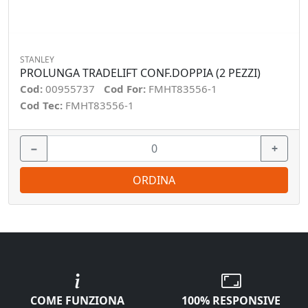
STANLEY
PROLUNGA TRADELIFT CONF.DOPPIA (2 PEZZI)
Cod:
00955737
Cod For:
FMHT83556-1
Cod Tec:
FMHT83556-1
−
+
ORDINA
COME FUNZIONA
100% RESPONSIVE