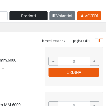
Prodotti
Volantini
ACCEDI
|
Elementi trovati
12
pagina
1
di 1
o mm.6000
−
+
0/1
ORDINA
nto MM.6000
−
+