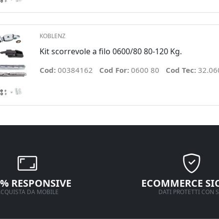
KOBLENZ
Kit scorrevole a filo 0600/80 80-120 Kg.
Cod:
00384162
Cod For:
0600 80
Cod Tec:
32.06
0% RESPONSIVE
ECOMMERCE SI
CQUISTA DA MOBILE
DATI PROTETTI CON S