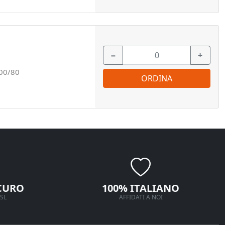
−
+
00/80
ORDINA
CURO
100% ITALIANO
SL
AFFIDATI A NOI