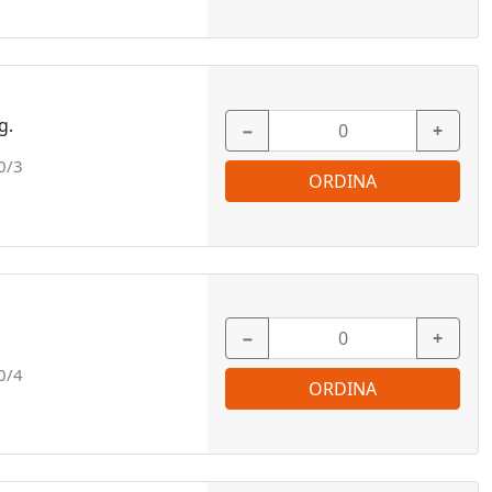
g.
−
+
0/3
ORDINA
−
+
0/4
ORDINA