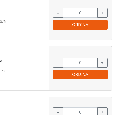
−
+
0/5
ORDINA
ea
−
+
0/2
ORDINA
−
+