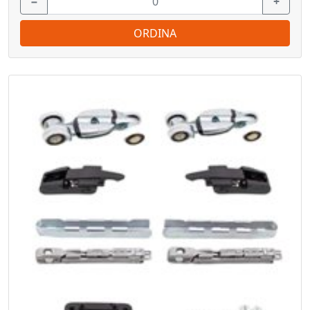
−
+
ORDINA