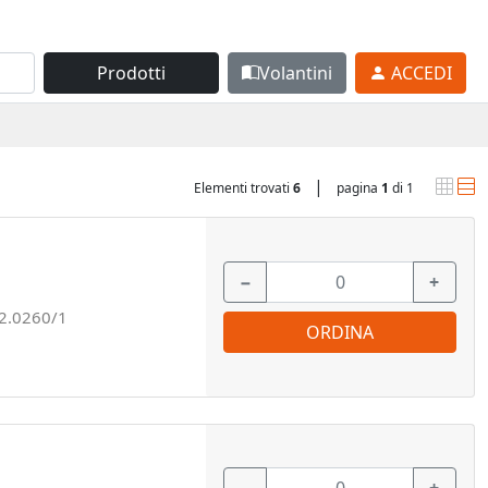
Prodotti
Volantini
ACCEDI
|
Elementi trovati
6
pagina
1
di 1
−
+
2.0260/1
ORDINA