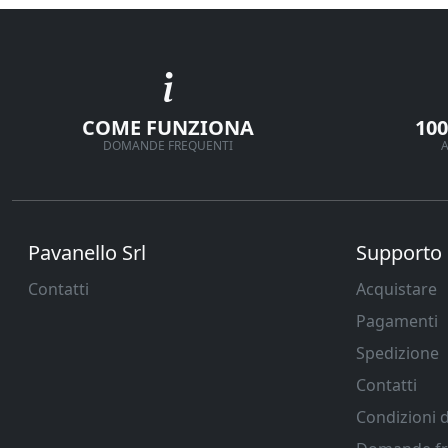
COME FUNZIONA
10
DOMANDE FREQUENTI
A
Pavanello Srl
Supporto
Contatti
Acquistare
Pagamenti
Spedizione
Contatti
Condizioni d