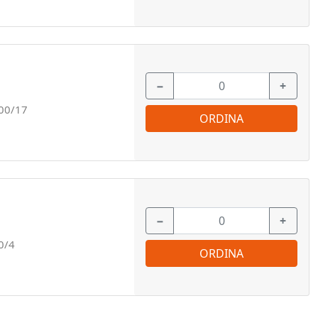
−
+
00/17
ORDINA
−
+
0/4
ORDINA