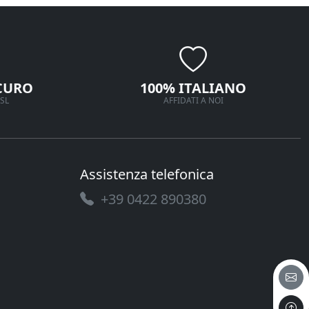
CURO
100% ITALIANO
SL
AFFIDATI A NOI
Assistenza telefonica
+39 0422 890380