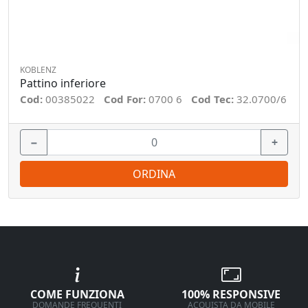
KOBLENZ
Pattino inferiore
Cod:
00385022
Cod For:
0700 6
Cod Tec:
32.0700/6
−
+
ORDINA
COME FUNZIONA
100% RESPONSIVE
DOMANDE FREQUENTI
ACQUISTA DA MOBILE