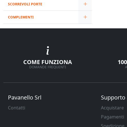
SCORREVOLI PORTE
COMPLEMENTI
COME FUNZIONA
10
DOMANDE FREQUENTI
A
Pavanello Srl
Supporto
Contatti
Acquistare
Pagamenti
Spedizione