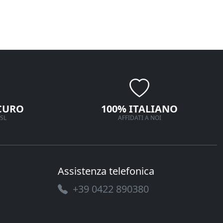
CURO
100% ITALIANO
SL
AFFIDATI A NOI
Assistenza telefonica
+39 0422 890380