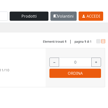
Prodotti
Volantini
ACCEDI
|
Elementi trovati
1
pagina
1
di 1
−
+
11/10
ORDINA