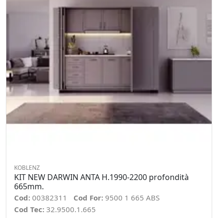
KOBLENZ
KIT NEW DARWIN ANTA H.1990-2200 profondità
665mm.
Cod:
00382311
Cod For:
9500 1 665 ABS
Cod Tec:
32.9500.1.665