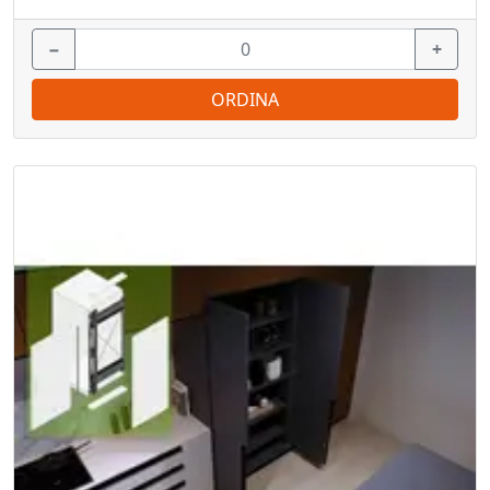
−
+
ORDINA