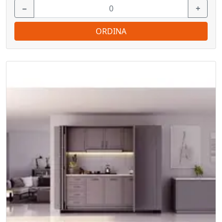
−
+
ORDINA