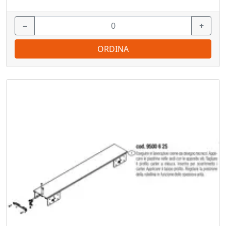
−
+
ORDINA