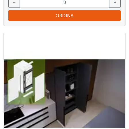
−
+
ORDINA