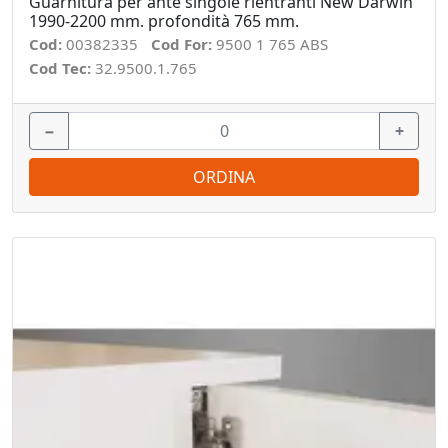
Guarnitura per ante singole rientranti New Darwin
1990-2200 mm. profondità 765 mm.
Cod:
00382335
Cod For:
9500 1 765 ABS
Cod Tec:
32.9500.1.765
−
+
ORDINA