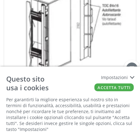
Questo sito
Impostazioni
usa i cookies
ACCETTA TUTTI
KOBLENZ
Per garantirti la migliore esperienza sul nostro sito in
Informiamo la nostra clientela che saremo
LAMIERA DI COPERTURA H.2200-2700
termini di funzionalità, accessibilità, usabilità e prestazioni
chiusi per la pausa estiva dall'8 al 23 agosto
Cod:
00382700
Cod For:
9500.2.3.R
nonché per ricordare le tue preferenze, ti invitiamo ad
compresi. Tutti gli ordini online ricevuti
Cod Tec:
32.9500.2.3.R
installare i cookie opzionali cliccando sul pulsante "Accetta
durante la chiusura saranno elaborati a partire
tutti". Se desideri invece gestire le singole opzioni, clicca sul
tasto "Impostazioni"
dal 24 agosto
−
+