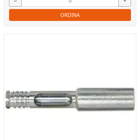
−
+
ORDINA