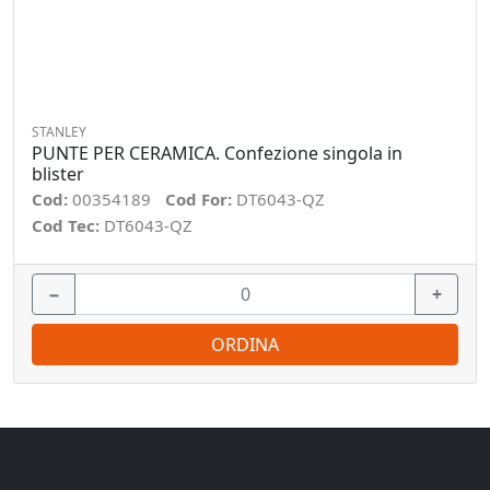
STANLEY
PUNTE PER CERAMICA. Confezione singola in
blister
Cod:
00354189
Cod For:
DT6043-QZ
Cod Tec:
DT6043-QZ
−
+
ORDINA