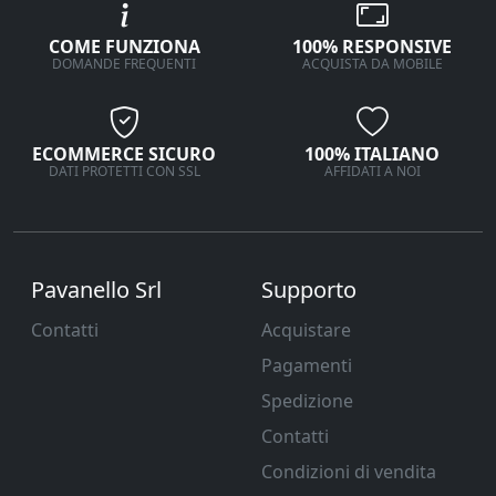
COME FUNZIONA
100% RESPONSIVE
DOMANDE FREQUENTI
ACQUISTA DA MOBILE
ECOMMERCE SICURO
100% ITALIANO
DATI PROTETTI CON SSL
AFFIDATI A NOI
Pavanello Srl
Supporto
Contatti
Acquistare
Pagamenti
Spedizione
Contatti
Condizioni di vendita