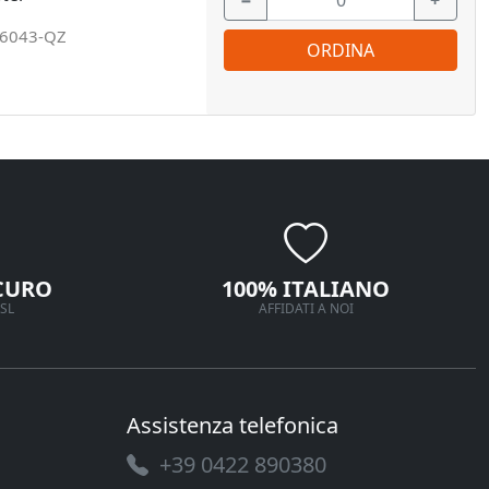
−
+
6043-QZ
ORDINA
CURO
100% ITALIANO
SL
AFFIDATI A NOI
Assistenza telefonica
+39 0422 890380