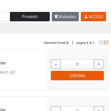
Prodotti
Volantini
ACCEDI
|
Elementi trovati
2
pagina
1
di 1
ter
−
+
6041-QZ
ORDINA
ter