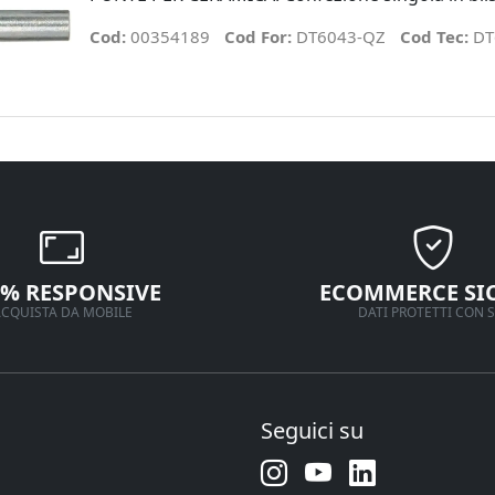
Cod:
00354189
Cod For:
DT6043-QZ
Cod Tec:
DT
0% RESPONSIVE
ECOMMERCE SI
CQUISTA DA MOBILE
DATI PROTETTI CON S
Seguici su