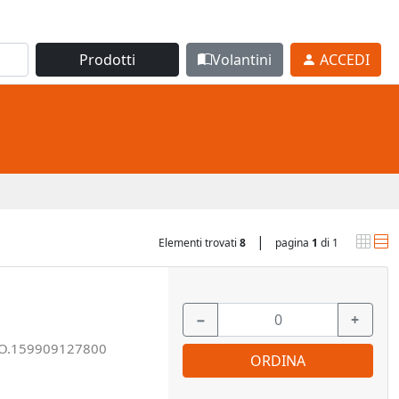
Prodotti
Volantini
ACCEDI
|
Elementi trovati
8
pagina
1
di 1
−
+
O.159909127800
ORDINA