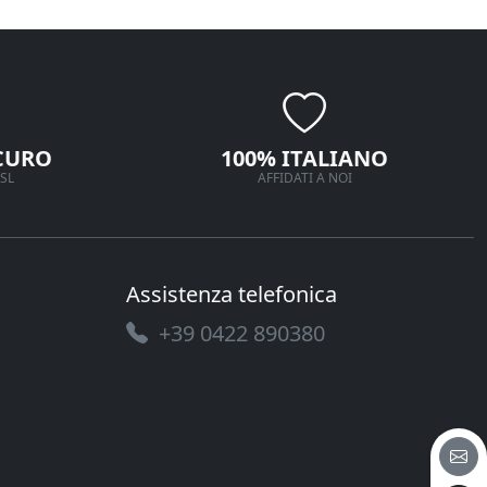
CURO
100% ITALIANO
SL
AFFIDATI A NOI
Assistenza telefonica
+39 0422 890380