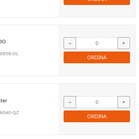
IDO
−
+
3085B.OL
ORDINA
ter
−
+
6040-QZ
ORDINA