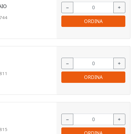
AIO
−
+
744
ORDINA
−
+
811
ORDINA
−
+
815
ORDINA