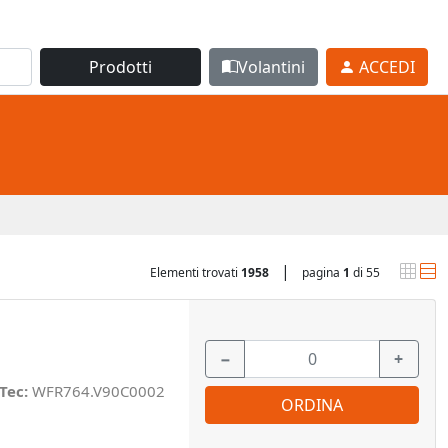
Prodotti
Volantini
ACCEDI
|
Elementi trovati
1958
pagina
1
di 55
−
+
Tec:
WFR764.V90C0002
ORDINA