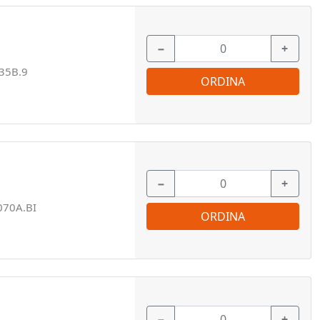
−
+
35B.9
ORDINA
−
+
070A.BI
ORDINA
−
+