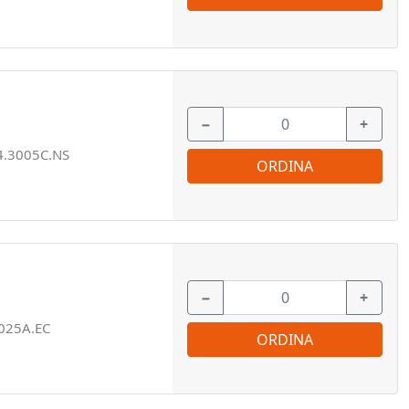
−
+
4.3005C.NS
ORDINA
−
+
025A.EC
ORDINA