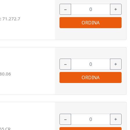
−
+
:
71.272.7
ORDINA
−
+
80.06
ORDINA
−
+
65.CR