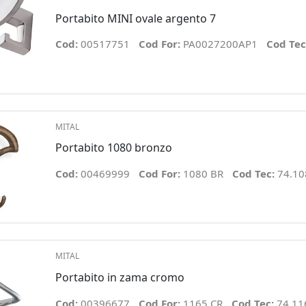
Portabito MINI ovale argento 7
Cod:
00517751
Cod For:
PA0027200AP1
Cod Tec
MITAL
Portabito 1080 bronzo
Cod:
00469999
Cod For:
1080 BR
Cod Tec:
74.10
MITAL
Portabito in zama cromo
Cod:
00396677
Cod For:
1165 CR
Cod Tec:
74.11