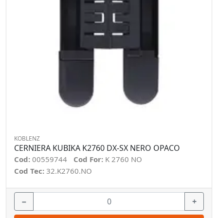
KOBLENZ
CERNIERA KUBIKA K2760 DX-SX NERO OPACO
Cod:
00559744
Cod For:
K 2760 NO
Cod Tec:
32.K2760.NO
−
+