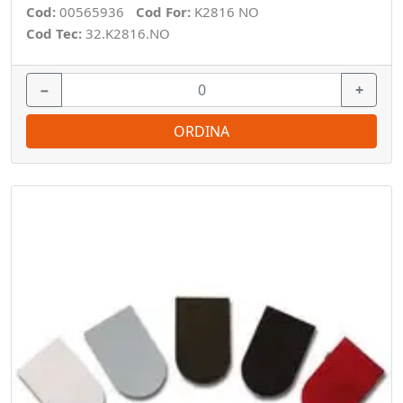
Cod:
00565936
Cod For:
K2816 NO
Cod Tec:
32.K2816.NO
−
+
ORDINA