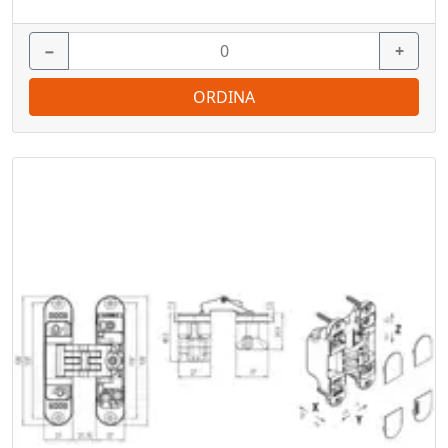
−
+
ORDINA