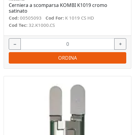
Cerniera a scomparsa KOMBI K1019 cromo
satinato
Cod:
00505093
Cod For:
K 1019 CS HD
Cod Tec:
32.K1000.CS
−
+
ORDINA