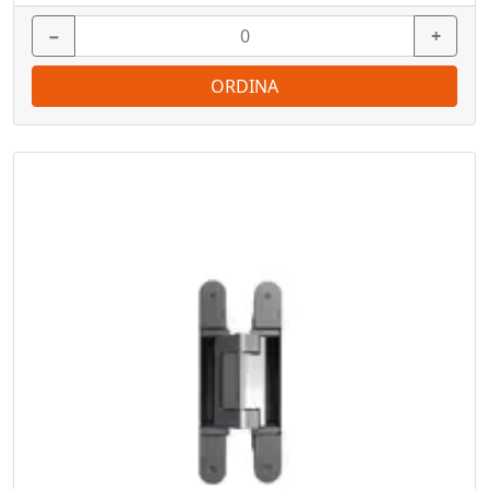
−
+
ORDINA