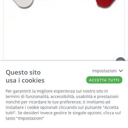
KOBLENZ
Corpertura cerniera Kubikina bianca
Questo sito
Impostazioni
Cod:
00365611
Cod For:
K 61 COVER BI HD
usa i cookies
ACCETTA TUTTI
Cod Tec:
32.K61BI
Per garantirti la migliore esperienza sul nostro sito in
termini di funzionalità, accessibilità, usabilità e prestazioni
−
+
nonché per ricordare le tue preferenze, ti invitiamo ad
installare i cookie opzionali cliccando sul pulsante "Accetta
ORDINA
tutti". Se desideri invece gestire le singole opzioni, clicca sul
tasto "Impostazioni"