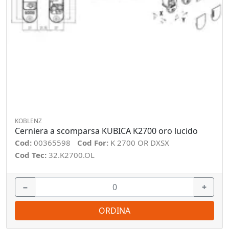
KOBLENZ
Cerniera a scomparsa KUBICA K2700 oro lucido
Cod:
00365598
Cod For:
K 2700 OR DXSX
Cod Tec:
32.K2700.OL
−
+
ORDINA