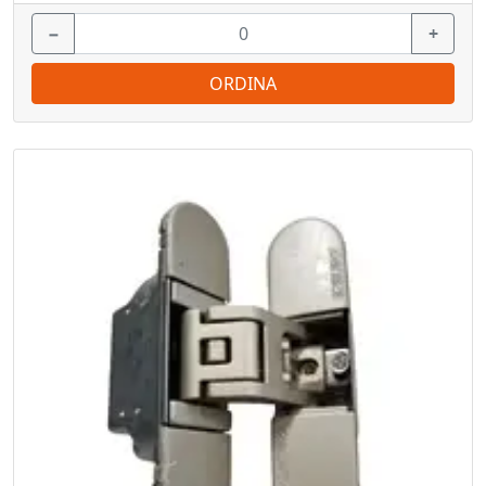
−
+
ORDINA