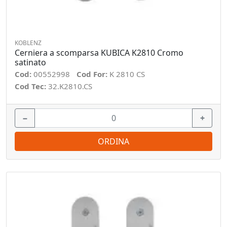
KOBLENZ
Cerniera a scomparsa KUBICA K2810 Cromo
satinato
Cod:
00552998
Cod For:
K 2810 CS
Cod Tec:
32.K2810.CS
−
+
ORDINA