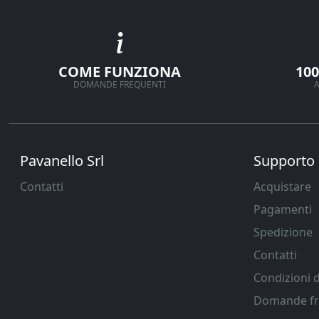
COME FUNZIONA
10
DOMANDE FREQUENTI
A
Pavanello Srl
Supporto
Contatti
Acquistare
Pagamenti
Spedizione
Contatti
Condizioni d
Domande fr