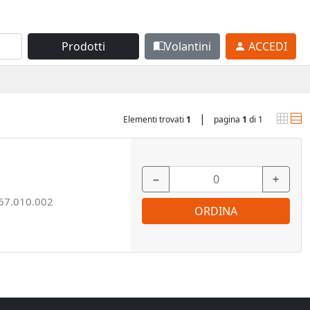
Prodotti
Volantini
ACCEDI
|
Elementi trovati
1
pagina
1
di 1
−
+
67.010.002
ORDINA