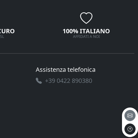
CURO
100% ITALIANO
SL
AFFIDATI A NOI
Assistenza telefonica
+39 0422 890380