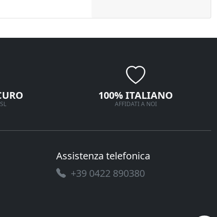
CURO
100% ITALIANO
SL
AFFIDATI A NOI
Assistenza telefonica
+39 0422 890380