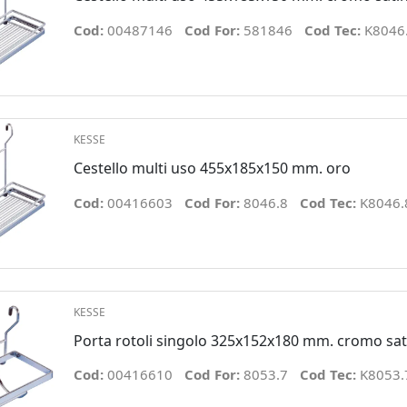
Cod:
00487146
Cod For:
581846
Cod Tec:
K8046
KESSE
Cestello multi uso 455x185x150 mm. oro
Cod:
00416603
Cod For:
8046.8
Cod Tec:
K8046.
KESSE
Porta rotoli singolo 325x152x180 mm. cromo sat
Cod:
00416610
Cod For:
8053.7
Cod Tec:
K8053.