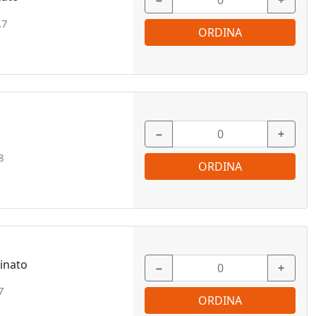
−
+
.7
ORDINA
−
+
8
ORDINA
inato
−
+
7
ORDINA