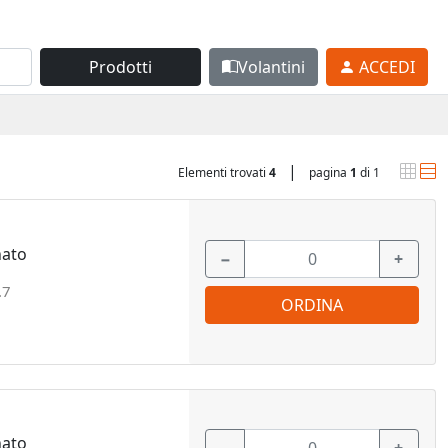
Prodotti
Volantini
ACCEDI
|
Elementi trovati
4
pagina
1
di 1
nato
−
+
.7
ORDINA
nato