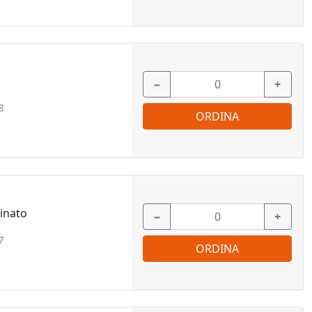
−
+
8
ORDINA
inato
−
+
7
ORDINA