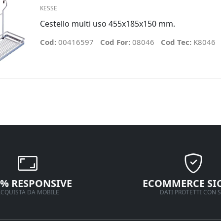
KESSE
Cestello multi uso 455x185x150 mm.
Cod:
00416597
Cod For:
08046
Cod Tec:
K8046
0% RESPONSIVE
ECOMMERCE SI
CQUISTA DA MOBILE
DATI PROTETTI CON S