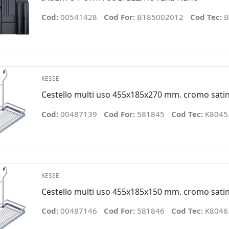
Cod:
00541428
Cod For:
B185002012
Cod Tec:
B
KESSE
Cestello multi uso 455x185x270 mm. cromo sati
Cod:
00487139
Cod For:
581845
Cod Tec:
K8045
KESSE
Cestello multi uso 455x185x150 mm. cromo sati
Cod:
00487146
Cod For:
581846
Cod Tec:
K8046