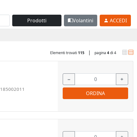
Prodotti
Volantini
ACCEDI
|
Elementi trovati
115
pagina
4
di 4
−
+
185002011
ORDINA