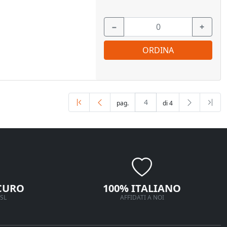
−
+
ORDINA
pag.
di 4
CURO
100% ITALIANO
SL
AFFIDATI A NOI