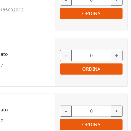
−
+
185002012
ORDINA
nato
−
+
.7
ORDINA
nato
−
+
.7
ORDINA