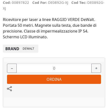
Cod:
00897822
Cod For:
DE0892G-XJ
Cod Tec:
DE0892G-
XJ
Ricevitore per laser a linee RAGGIO VERDE DeWalt.
Portata 50 metri. Magnete sulla testa, due bande di
precisione. Classe di impermealizzazione IP 54.
Schermo LCD illuminato.
BRAND
DEWALT
−
+
ORDINA