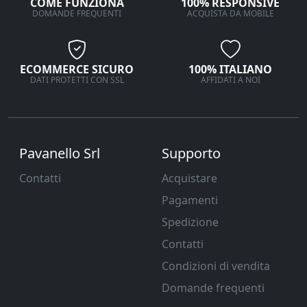
COME FUNZIONA
100% RESPONSIVE
DOMANDE FREQUENTI
ACQUISTA DA MOBILE
ECOMMERCE SICURO
100% ITALIANO
DATI PROTETTI CON SSL
AFFIDATI A NOI
Pavanello Srl
Supporto
Contatti
Acquistare
Pagamenti
Spedizione
Contatti
Condizioni di vendita
Domande frequenti