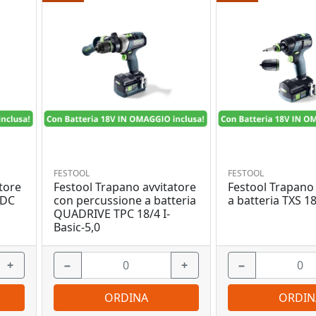
FESTOOL
FESTOOL
tore
Festool Trapano avvitatore
Festool Trapano 
TDC
con percussione a batteria
a batteria TXS 18
QUADRIVE TPC 18/4 I-
Basic-5,0
+
−
+
−
ORDINA
ORDIN