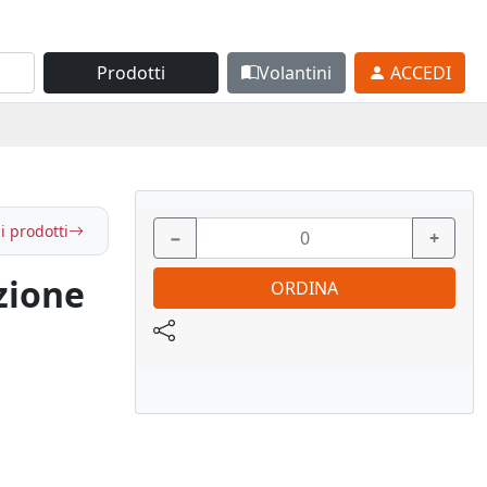
Prodotti
Volantini
ACCEDI
i prodotti
−
+
zione
ORDINA