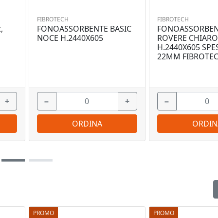
FIBROTECH
FIBROTECH
,
FONOASSORBENTE BASIC
FONOASSORBEN
NOCE H.2440X605
ROVERE CHIARO
H.2440X605 SP
22MM FIBROTE
+
−
+
−
ORDINA
ORDIN
PROMO
PROMO