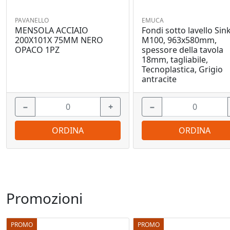
PAVANELLO
EMUCA
MENSOLA ACCIAIO
Fondi sotto lavello Sink
200X101X 75MM NERO
M100, 963x580mm,
OPACO 1PZ
spessore della tavola
18mm, tagliabile,
Tecnoplastica, Grigio
antracite
−
+
−
ORDINA
ORDINA
Promozioni
PROMO
PROMO