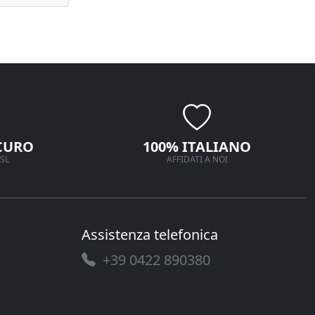
CURO
100% ITALIANO
SL
AFFIDATI A NOI
Assistenza telefonica
+39 0422 890380