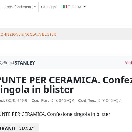
Italiano
Approfondimenti
Cataloghi
CONFEZIONE SINGOLA IN BLISTER
STANLEY
Ved
Brand:
PUNTE PER CERAMICA. Confe
ingola in blister
od:
00354189
Cod For:
DT6043-QZ
Cod Tec:
DT6043-QZ
NTE PER CERAMICA. Confezione singola in blister
BRAND
STANLEY