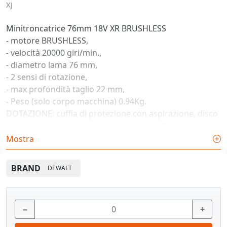
XJ
Minitroncatrice 76mm 18V XR BRUSHLESS
- motore BRUSHLESS,
- velocità 20000 giri/min.,
- diametro lama 76 mm,
- 2 sensi di rotazione,
- max profondità taglio 22 mm,
- Peso (solo corpo macchina) 0.94Kg.
DOTAZIONE: cuffia di protezione con aspirazione, disco
abrasivo, disco diamantato taglio piastrelle, disco
diamantato multimaterial, chiave di servizio. in scatola
Mostra
di cartona
BRAND
DEWALT
−
+