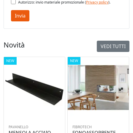
Autorizzo: invio materiale promozionale (
Privacy policy
).
Invia
Novità
VEDI TUTTI
NEW
NEW
PAVANELLO
FIBROTECH
MENSOLA ACCIAIO
FONOASSORBENTE