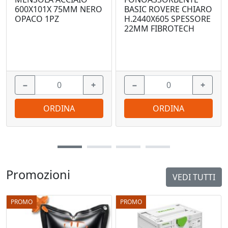
600X101X 75MM NERO
BASIC ROVERE CHIARO
OPACO 1PZ
H.2440X605 SPESSORE
22MM FIBROTECH
−
+
−
+
ORDINA
ORDINA
Promozioni
VEDI TUTTI
PROMO
PROMO