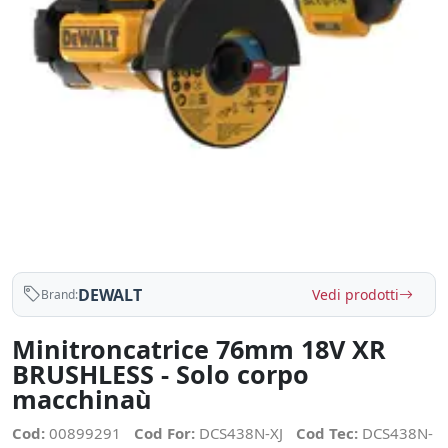
DEWALT
Vedi prodotti
Brand:
Minitroncatrice 76mm 18V XR
BRUSHLESS - Solo corpo
macchinaù
Cod:
00899291
Cod For:
DCS438N-XJ
Cod Tec:
DCS438N-