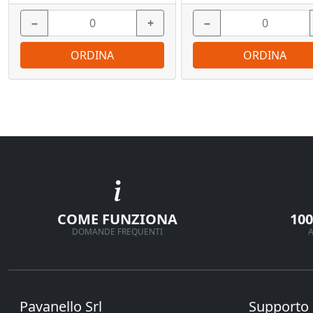
−
+
−
ORDINA
ORDINA
COME FUNZIONA
10
DOMANDE FREQUENTI
A
Pavanello Srl
Supporto