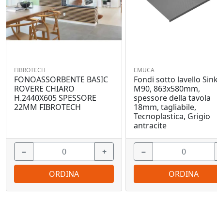
FIBROTECH
EMUCA
FONOASSORBENTE BASIC
Fondi sotto lavello Sink
ROVERE CHIARO
M90, 863x580mm,
H.2440X605 SPESSORE
spessore della tavola
22MM FIBROTECH
18mm, tagliabile,
Tecnoplastica, Grigio
antracite
−
+
−
ORDINA
ORDINA