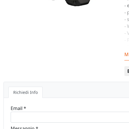
- 
- 
- 
- 
- 
- 
- 
d
M
DO
Richiedi Info
Email *
Messaggio *