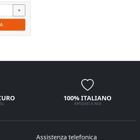
+
−
+
−
A
ORDINA
CURO
100% ITALIANO
SL
AFFIDATI A NOI
Assistenza telefonica