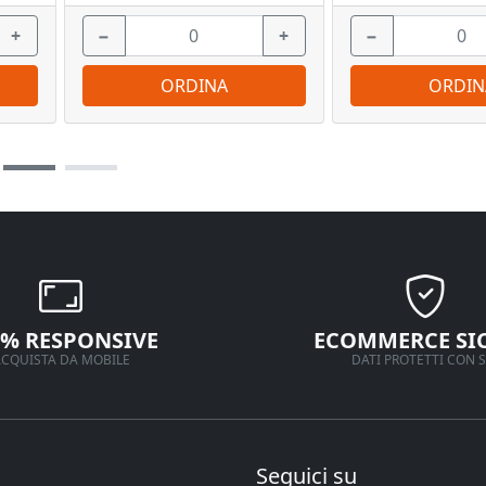
+
−
+
−
ORDINA
ORDIN
0% RESPONSIVE
ECOMMERCE SI
CQUISTA DA MOBILE
DATI PROTETTI CON S
Seguici su