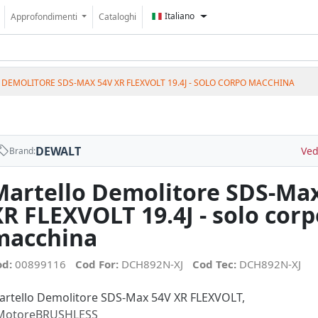
Italiano
Approfondimenti
Cataloghi
DEMOLITORE SDS-MAX 54V XR FLEXVOLT 19.4J - SOLO CORPO MACCHINA
DEWALT
Ved
Brand:
Martello Demolitore SDS-Ma
R FLEXVOLT 19.4J - solo corp
macchina
od:
00899116
Cod For:
DCH892N-XJ
Cod Tec:
DCH892N-XJ
artello Demolitore SDS-Max 54V XR FLEXVOLT,
 MotoreBRUSHLESS