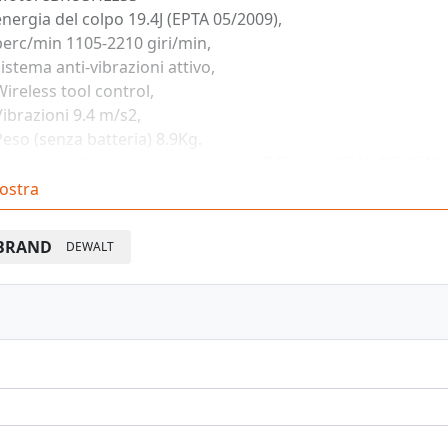
energia del colpo 19.4J (EPTA 05/2009),
perc/min 1105-2210 giri/min,
sistema anti-vibrazioni attivo,
Wireless tool control,
Vibrazioni 9.4 m/s2,
Peso (senza batteria) 8.9Kg.
Possibilità di alloggiare le batterie XR Flexvolt 15Ah DCH549
otazione
ostra
TAZIONE: impugnatura laterale antivibrazione, Valigetta.
BRAND
DEWALT