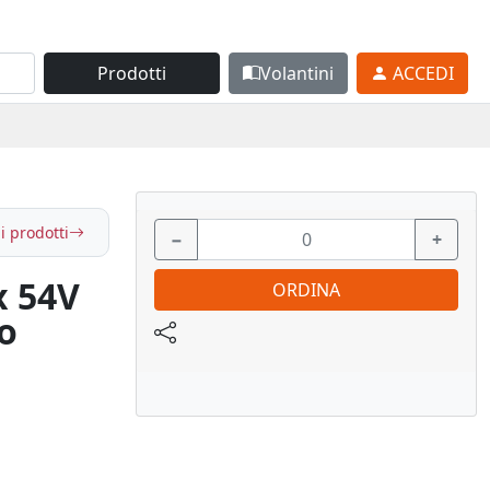
Prodotti
Volantini
ACCEDI
i prodotti
−
+
x 54V
ORDINA
o