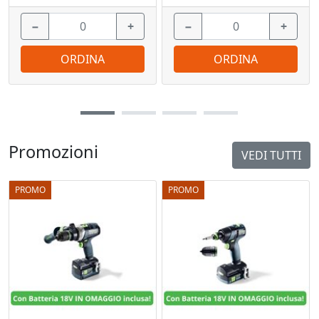
−
+
−
+
ORDINA
ORDINA
Promozioni
VEDI TUTTI
PROMO
PROMO