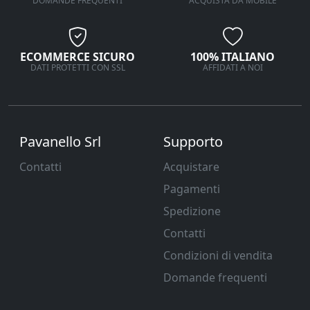
DOMANDE FREQUENTI
ACQUISTA DA MOBILE
ECOMMERCE SICURO
100% ITALIANO
DATI PROTETTI CON SSL
AFFIDATI A NOI
Pavanello Srl
Supporto
Contatti
Acquistare
Pagamenti
Spedizione
Contatti
Condizioni di vendita
Domande frequenti