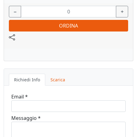
−
+
-Grazie alla elasticità del polimero e alla speciale forma dei
distanziali viene assicurata una funzione di
ORDINA
ammortizzazione durante i movimenti che precedono
l’arresto della porta
Vedi pagina catalogo
Richiedi Info
Scarica
Email *
Messaggio *