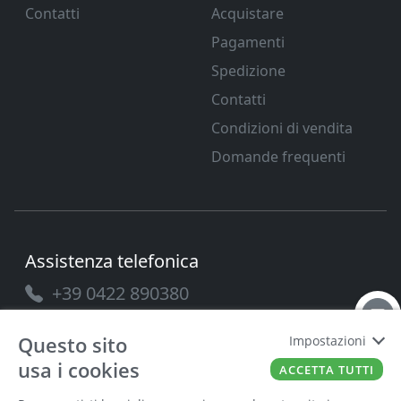
Contatti
Acquistare
Pagamenti
Spedizione
Contatti
Condizioni di vendita
Domande frequenti
Assistenza telefonica
+39 0422 890380
Questo sito
Impostazioni
usa i cookies
ACCETTA TUTTI
PAVANELLO SRL
P.IVA
03432690265
Cap. Soc.
100.000