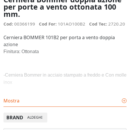
per porte a vento ottonata 100
mm.
Cod:
00366199
Cod For:
101AO100B2
Cod Tec:
2720.20
Cerniera BOMMER 101B2 per porta a vento doppia
azione
Finitura: Ottonata
-Cerniera Bommer in acciaio stampato a freddo e Con molle
inox
Mostra
-Cerniera con rotazione su boccole in polimero tecnico
antifrizione, che garantisce una durata di oltre 200.000 cicli
BRAND
ALDEGHI
fornendo un funzionamento regolare e silenzioso.