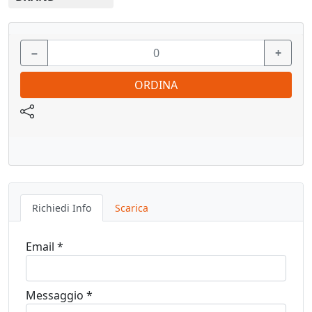
fornendo un funzionamento regolare e silenzioso.
−
+
-Grazie alla elasticità del polimero e alla speciale forma dei
distanziali viene assicurata una funzione di
ORDINA
ammortizzazione durante i movimenti che precedono
l’arresto della porta
Vedi pagina catalogo
Richiedi Info
Scarica
Email *
Messaggio *