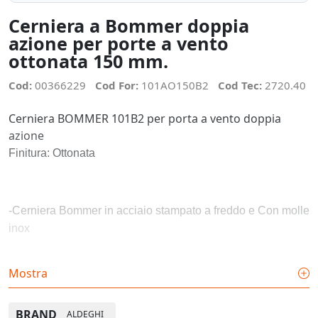
Cerniera a Bommer doppia
azione per porte a vento
ottonata 150 mm.
Cod:
00366229
Cod For:
101AO150B2
Cod Tec:
2720.40
Cerniera BOMMER 101B2 per porta a vento doppia
azione
Finitura: Ottonata
-Cerniera Bommer in acciaio stampato a freddo e Con molle
inox
Mostra
-Cerniera con rotazione su boccole in polimero tecnico
antifrizione, che garantisce una durata di oltre 200.000 cicli
BRAND
ALDEGHI