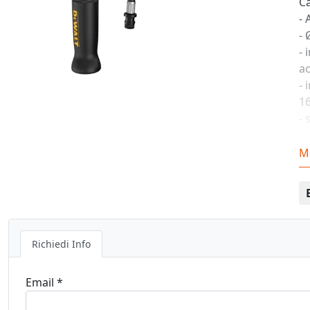
C
- 
-
- 
a
- 
1
- 
- 
- 
M
D
Richiedi Info
Email *