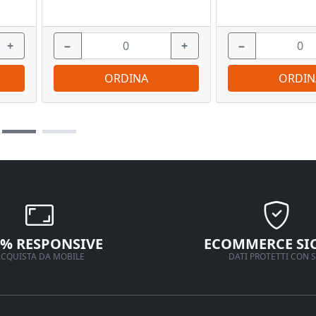
+
−
+
−
ORDINA
ORDIN
0% RESPONSIVE
ECOMMERCE SI
CQUISTA DA MOBILE
DATI PROTETTI CON S