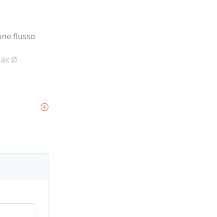
one flusso
Max Ø