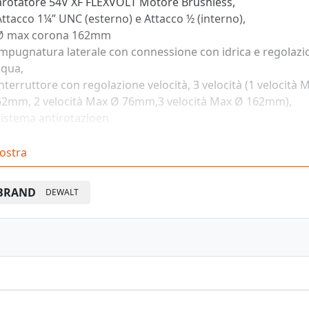
arotatore 54V XF FLEXVOLT Motore Brushless,
Attacco 1¼” UNC (esterno) e Attacco ½ (interno),
 Ø max corona 162mm
impugnatura laterale con connessione con idrica e regolazi
cqua,
interruttore con regolazione velocità, 3 velocità (1 velocità 
62mm, 2 velocità Max Ø 76mm,3 velocità Max Ø 162mm),
sistema antirotazioen
Wireless Tool Control,
adattatore 1/2" maschio-1/2" maschio.
ostra
OTAZIONE: valigetta
BRAND
DEWALT