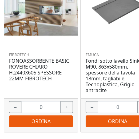
FIBROTECH
EMUCA
FONOASSORBENTE BASIC
Fondi sotto lavello Sink
ROVERE CHIARO
M90, 863x580mm,
H.2440X605 SPESSORE
spessore della tavola
22MM FIBROTECH
18mm, tagliabile,
Tecnoplastica, Grigio
antracite
−
+
−
ORDINA
ORDINA