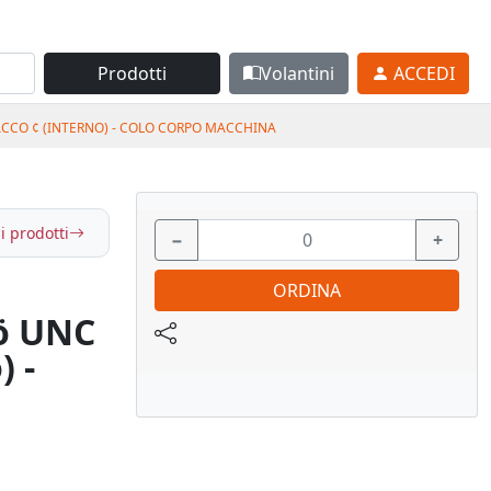
Prodotti
Volantini
ACCEDI
ACCO ¢ (INTERNO) - COLO CORPO MACCHINA
i prodotti
−
+
ORDINA
 ö UNC
) -