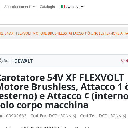
Italiano
Approfondimenti
Cataloghi
E 54V XF FLEXVOLT MOTORE BRUSHLESS, ATTACCO 1 Ö UNC (ESTERNO) E ATT
DEWALT
Ved
Brand:
Carotatore 54V XF FLEXVOLT
Motore Brushless, Attacco 1
esterno) e Attacco ¢ (interno
colo corpo macchina
od:
00902663
Cod For:
DCD150NK-XJ
Cod Tec:
DCD150NK-XJ