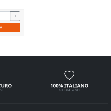
+
−
+
−
A
ORDINA
CURO
100% ITALIANO
SL
AFFIDATI A NOI