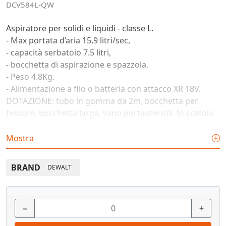
DCV584L-QW
Aspiratore per solidi e liquidi - classe L.
- Max portata d’aria 15,9 litri/sec,
- capacità serbatoio 7.5 litri,
- bocchetta di aspirazione e spazzola,
- Peso 4.8Kg.
- Alimentazione a filo o batteria con attacco XR 18V.
DOTAZIONE: tubo in gomma da 2m, bocchetta per
fessure, bocchetta larga, vano portautensili. In scatola
di cartone senza batterie e caricabatterie.
Mostra
BRAND
DEWALT
−
+