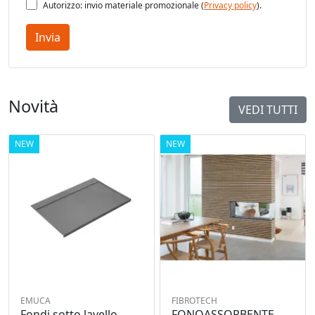
Autorizzo: invio materiale promozionale (
Privacy policy
).
Invia
Novità
VEDI TUTTI
NEW
NEW
EMUCA
FIBROTECH
Fondi sotto lavello
FONOASSORBENTE