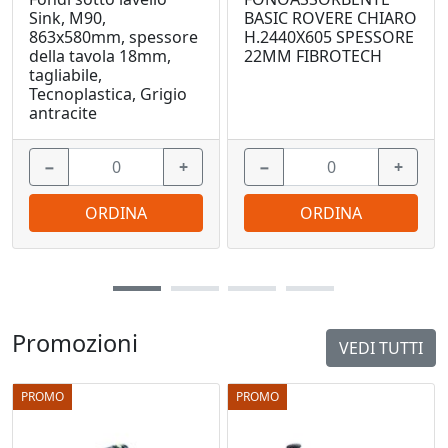
Sink, M90,
BASIC ROVERE CHIARO
863x580mm, spessore
H.2440X605 SPESSORE
della tavola 18mm,
22MM FIBROTECH
tagliabile,
Tecnoplastica, Grigio
antracite
−
+
−
+
ORDINA
ORDINA
Promozioni
VEDI TUTTI
PROMO
PROMO