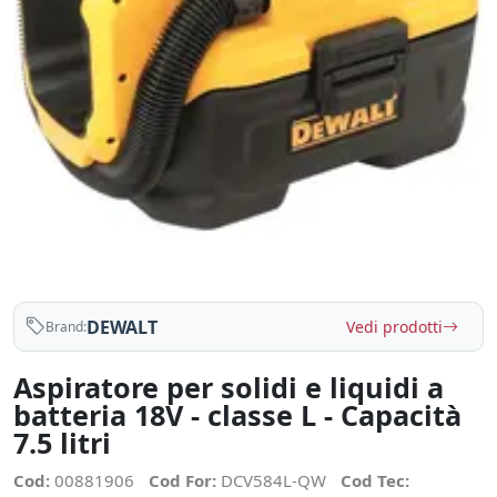
DEWALT
Vedi prodotti
Brand:
Aspiratore per solidi e liquidi a
batteria 18V - classe L - Capacità
7.5 litri
Cod:
00881906
Cod For:
DCV584L-QW
Cod Tec: