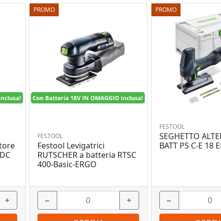
PROMO
PROMO
FESTOOL
SEGHETTO ALTE
FESTOOL
tore
Festool Levigatrici
BATT PS C-E 18 
TDC
RUTSCHER a batteria RTSC
400-Basic-ERGO
+
−
+
−