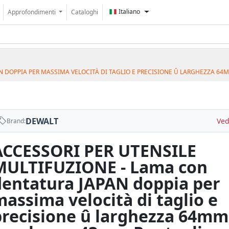
Italiano
Approfondimenti
Cataloghi
N DOPPIA PER MASSIMA VELOCITÀ DI TAGLIO E PRECISIONE Û LARGHEZZA 64
DEWALT
Ved
Brand:
ACCESSORI PER UTENSILE
MULTIFUZIONE - Lama con
dentatura JAPAN doppia per
assima velocità di taglio e
precisione û larghezza 64mm