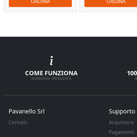
ORDINA
ORDINA
COME FUNZIONA
10
DOMANDE FREQUENTI
A
Pavanello Srl
Supporto
Contatti
Acquistare
Pagamenti