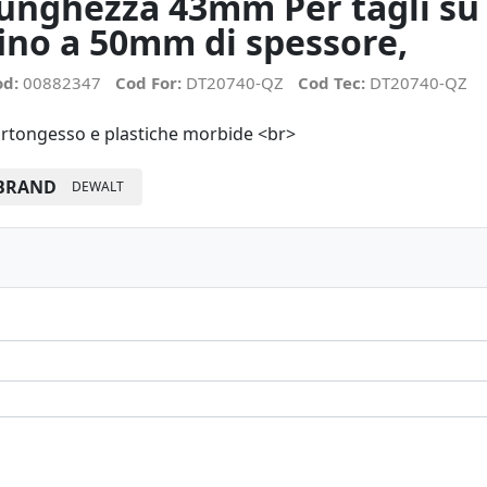
lunghezza 43mm Per tagli su
fino a 50mm di spessore,
od:
00882347
Cod For:
DT20740-QZ
Cod Tec:
DT20740-QZ
rtongesso e plastiche morbide <br>
BRAND
DEWALT