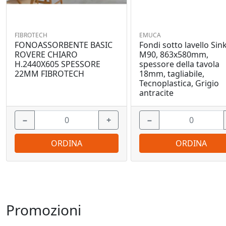
FIBROTECH
EMUCA
FONOASSORBENTE BASIC
Fondi sotto lavello Sink
ROVERE CHIARO
M90, 863x580mm,
H.2440X605 SPESSORE
spessore della tavola
22MM FIBROTECH
18mm, tagliabile,
Tecnoplastica, Grigio
antracite
−
+
−
ORDINA
ORDINA
Promozioni