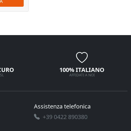
A
ORDINA
CURO
100% ITALIANO
SL
AFFIDATI A NOI
Assistenza telefonica
+39 0422 890380