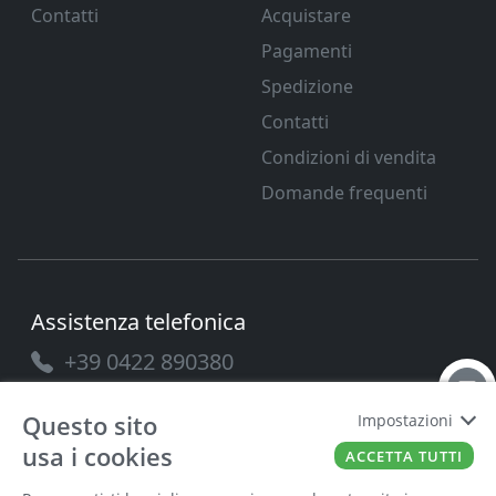
Contatti
Acquistare
Pagamenti
Spedizione
Contatti
Condizioni di vendita
Domande frequenti
Assistenza telefonica
+39 0422 890380
Questo sito
Impostazioni
usa i cookies
ACCETTA TUTTI
PAVANELLO SRL
P.IVA
03432690265
Cap. Soc.
100.000