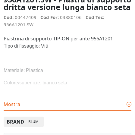
dritta versione lunga bianco seta
Cod:
00447409
Cod For:
03880106
Cod Tec:
956A1201.SW
Piastrina di supporto TIP-ON per ante 956A1201
Tipo di fissaggio: Viti
Materiale: Plastica
Colore/superficie: bianco seta
Mostra
BRAND
BLUM