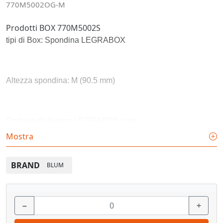
770M5002OG-M
Prodotti BOX 770M5002S
tipi di Box: Spondina LEGRABOX
Altezza spondina: M (90.5 mm)
Opzione di design: LEGRABOX pure
Mostra
Materiale: Acciaio
BRAND
BLUM
Design: liscio
−
+