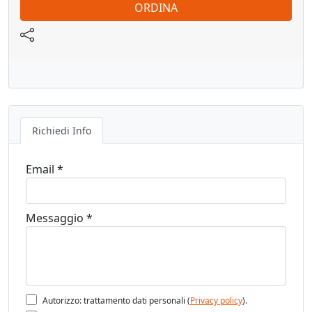
ORDINA
Lunghezza nominale: 500 mm
giunzione spondina con frontale: Attacco per frontale
Richiedi Info
giunzione spondina con schiena: montaggio a clip (schiena
metallo o portaschiena in legno)
Email *
lunghezza spondina (misura interna del cassetto): 489.8
Messaggio *
mm
misura di montaggio sponda (mobile int./fondo cass. este.):
Autorizzo: trattamento dati personali (
Privacy policy
).
17 mm