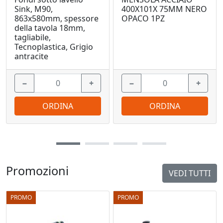
Sink, M90,
400X101X 75MM NERO
863x580mm, spessore
OPACO 1PZ
della tavola 18mm,
tagliabile,
Tecnoplastica, Grigio
antracite
−
+
−
+
ORDINA
ORDINA
Promozioni
VEDI TUTTI
PROMO
PROMO