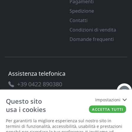
Pagamenti
Spedizione
Contatti
Condizioni di vendita
Domande frequenti
Assistenza telefonica
+39 0422 890380
Questo sito
Impostazioni
usa i cookies
ACCETTA TUTTI
PAVANELLO SRL
P.IVA
03432690265
Cap. Soc.
100.000
Per garantirti la migliore esperienza sul nostro sito in
termini di funzionalità, accessibilità, usabilità e prestazioni
nonché per ricordare le tue preferenze, ti invitiamo ad