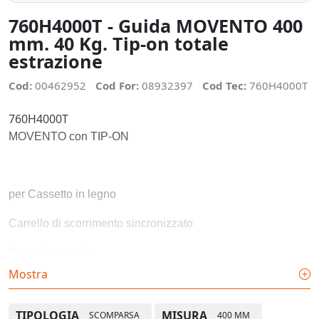
760H4000T - Guida MOVENTO 400
mm. 40 Kg. Tip-on totale
estrazione
Cod:
00462952
Cod For:
08932397
Cod Tec:
760H4000T
760H4000T
MOVENTO con TIP-ON
per Cassetto in legno
Carrello di scorrimento sincronizzato
Estrazione totale
Mostra
Lunghezza nominale: 400 mm
portata dinamica: 40 kg
TIPOLOGIA
MISURA
SCOMPARSA
400 MM