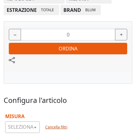
Materiale: Acciaio
ESTRAZIONE
BRAND
TOTALE
BLUM
Colore/superficie: Zincate
−
+
Vedi pagina catalogo
per adattatore
ORDINA
Composizione dell'articolo: Set
Configura l'articolo
MISURA
SELEZIONA
Cancella filtri