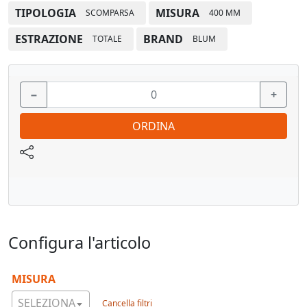
Vedi pagina catalogo
TIPOLOGIA
MISURA
SCOMPARSA
400 MM
ESTRAZIONE
BRAND
TOTALE
BLUM
−
+
ORDINA
Configura l'articolo
MISURA
SELEZIONA
Cancella filtri