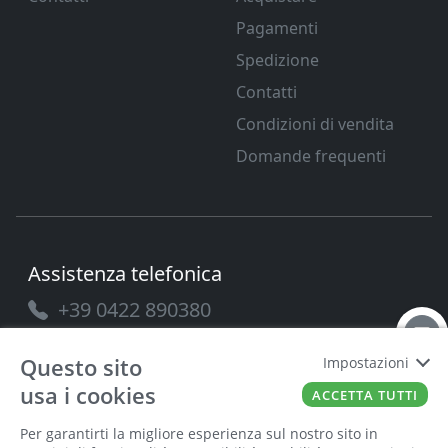
Pagamenti
Spedizione
Contatti
Condizioni di vendita
Domande frequenti
Assistenza telefonica
+39 0422 890380
Questo sito
Impostazioni
usa i cookies
ACCETTA TUTTI
PAVANELLO SRL
P.IVA
03432690265
Cap. Soc.
100.000
Per garantirti la migliore esperienza sul nostro sito in