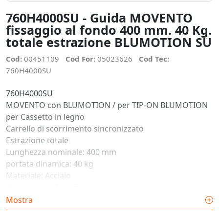
760H4000SU - Guida MOVENTO
fissaggio al fondo 400 mm. 40 Kg.
totale estrazione BLUMOTION SU
Cod:
00451109
Cod For:
05023626
Cod Tec:
760H4000SU
760H4000SU
MOVENTO con BLUMOTION / per TIP-ON BLUMOTION
per Cassetto in legno
Carrello di scorrimento sincronizzato
Estrazione totale
Lunghezza nominale: 400 mm
portata dinamica: 40 kg
Materiale: Acciaio
Colore/superficie: Zincate
per adattatore
Mostra
Composizione dell'articolo: Set