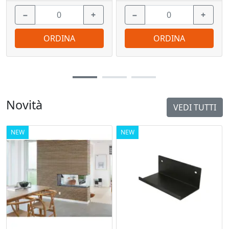
−
+
−
+
ORDINA
ORDINA
Novità
VEDI TUTTI
NEW
NEW