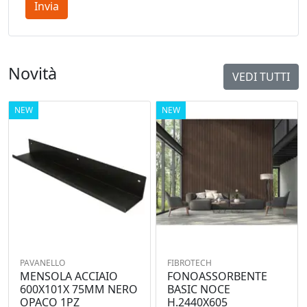
Invia
Novità
VEDI TUTTI
NEW
NEW
PAVANELLO
FIBROTECH
MENSOLA ACCIAIO
FONOASSORBENTE
600X101X 75MM NERO
BASIC NOCE
OPACO 1PZ
H.2440X605