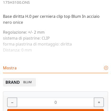
175H3100.ONS
Base diritta H.0 per cerniera clip top Blum
In acciaio
nero onice
Regolazione: +/- 2 mm
sistema di piastrine: CLIP
forma piastrina di montaggio: diritta
Distanza: 0 mm
Vedi pagina catalogo
Mostra
BRAND
BLUM
−
+