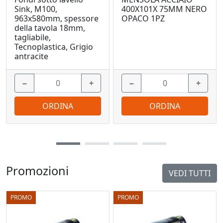
Sink, M100,
400X101X 75MM NERO
963x580mm, spessore
OPACO 1PZ
della tavola 18mm,
tagliabile,
Tecnoplastica, Grigio
antracite
−
+
−
+
ORDINA
ORDINA
Promozioni
VEDI TUTTI
PROMO
PROMO