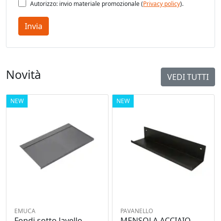
Autorizzo: invio materiale promozionale (
Privacy policy
).
Invia
Novità
VEDI TUTTI
NEW
NEW
EMUCA
PAVANELLO
Fondi sotto lavello
MENSOLA ACCIAIO