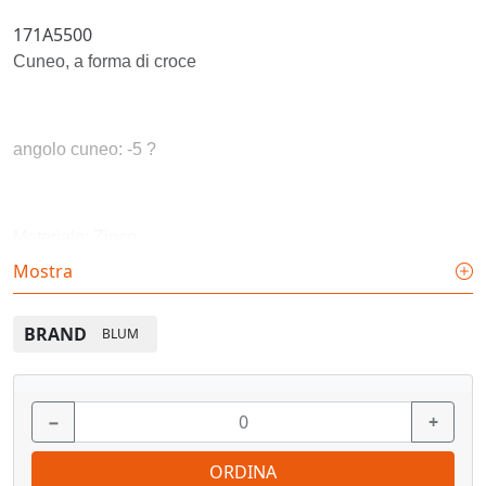
171A5500
Cuneo, a forma di croce
angolo cuneo: -5 ?
Materiale: Zinco
Mostra
Colore/superficie: Nichelato
BRAND
BLUM
impilabile: no
−
+
ORDINA