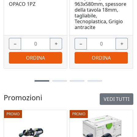
OPACO 1PZ
963x580mm, spessore
della tavola 18mm,
tagliabile,
Tecnoplastica, Grigio
antracite
−
+
−
+
ORDINA
ORDINA
Promozioni
VEDI TUTTI
PROMO
PROMO