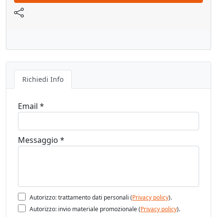
Quota punta cuneo: 0.92 mm
Lunghezza: 41.8 mm
Richiedi Info
Altezza: 56.6 mm
Email *
Messaggio *
Autorizzo: trattamento dati personali (
Privacy policy
).
Autorizzo: invio materiale promozionale (
Privacy policy
).